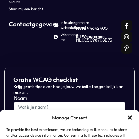
Nieuws
Stuur mij een bericht
Contactgegevens
Info@langemaire-
websolutions.nl
KVK:
94642400
Whatsapp
BTW-nummer:
me
NL005098708B73
Gratis WCAG checklist
Krijg gratis tips over hoe je jouw website toegankelijk kan
maken.
Naam
Manage Consent
E-mailadres
To provide the best experiences, we use technologies like cookies to store
and/or access device information. Consenting to these technologies will