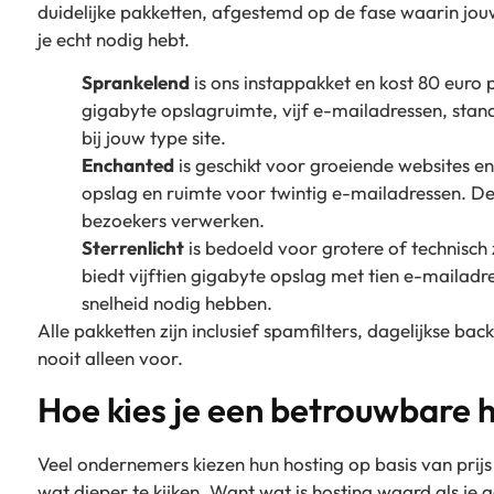
duidelijke pakketten, afgestemd op de fase waarin jou
je echt nodig hebt.
Sprankelend
is ons instappakket en kost 80 euro pe
gigabyte opslagruimte, vijf e-mailadressen, stan
bij jouw type site.
Enchanted
is geschikt voor groeiende websites en
opslag en ruimte voor twintig e-mailadressen. De
bezoekers verwerken.
Sterrenlicht
is bedoeld voor grotere of technisch 
biedt vijftien gigabyte opslag met tien e-mailadre
snelheid nodig hebben.
Alle pakketten zijn inclusief spamfilters, dagelijkse ba
nooit alleen voor.
Hoe kies je een betrouwbare 
Veel ondernemers kiezen hun hosting op basis van prijs
wat dieper te kijken. Want wat is hosting waard als je ge