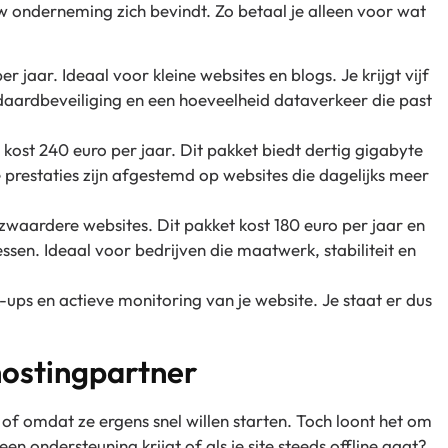
w onderneming zich bevindt. Zo betaal je alleen voor wat
r jaar. Ideaal voor kleine websites en blogs. Je krijgt vijf
daardbeveiliging en een hoeveelheid dataverkeer die past
 kost 240 euro per jaar. Dit pakket biedt dertig gigabyte
 prestaties zijn afgestemd op websites die dagelijks meer
zwaardere websites. Dit pakket kost 180 euro per jaar en
ssen. Ideaal voor bedrijven die maatwerk, stabiliteit en
ck-ups en actieve monitoring van je website. Je staat er dus
hostingpartner
 of omdat ze ergens snel willen starten. Toch loont het om
en ondersteuning krijgt of als je site steeds offline gaat?